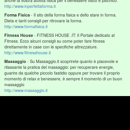
anche la vostra attività fisica per il benessere fisico e psichico.
http://www.inperfettaforma.it
Forma Fisica
- Il sito della forma fisica e dello stare in forma.
Dieta e tanti consigli per ritrovare la forma.
http://www.formafisica.it
Fitness House
- FITNESS HOUSE .IT: Il Portale dedicato al
Fitness. Ecco alcuni consigli su come poter fare fitness
direttamente in case con le specifiche attrezzature.
http://www.fitnesshouse.it
Massaggio
- Su Massaggio.it scoprirete quanto è piacevole e
rilassante la pratica del massaggio: per recuperare energie,
guarire da qualche piccolo fastidio oppure per trovare il proprio
momento di relax e benessere, è sempre il momento di un buon
massaggio
http://www.massaggio.it